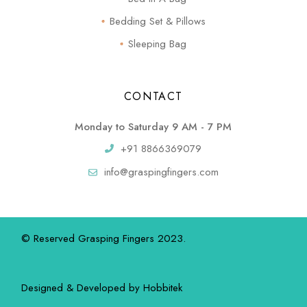
Bedding Set & Pillows
Sleeping Bag
CONTACT
Monday to Saturday 9 AM - 7 PM
+91 8866369079
info@graspingfingers.com
© Reserved Grasping Fingers 2023.
Designed & Developed by
Hobbitek