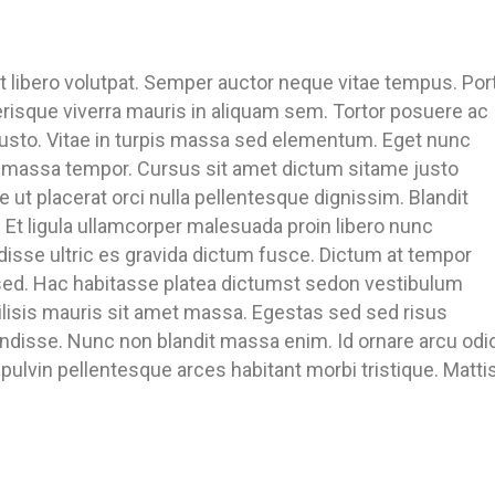
t libero volutpat. Semper auctor neque vitae tempus. Por
erisque viverra mauris in aliquam sem. Tortor posuere ac
justo. Vitae in turpis massa sed elementum. Eget nunc
n massa tempor. Cursus sit amet dictum sitame justo
 ut placerat orci nulla pellentesque dignissim. Blandit
. Et ligula ullamcorper malesuada proin libero nunc
sse ultric es gravida dictum fusce. Dictum at tempor
ed. Hac habitasse platea dictumst sedon vestibulum
cilisis mauris sit amet massa. Egestas sed sed risus
disse. Nunc non blandit massa enim. Id ornare arcu odi
pulvin pellentesque arces habitant morbi tristique. Matti