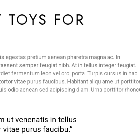
 TOYS FOR
rpis egestas pretium aenean pharetra magna ac. In
sent semper feugiat nibh. At in tellus integer feugiat.
rdiet fermentum leon vel orci porta. Turpis cursus in hac
ortor vitae purus faucibus. Habitant aliqu ame ut porttito
uis odio aenean sed adipiscing diam. Urna porttitor rhonc
m ut venenatis in tellus
 vitae purus faucibu.”