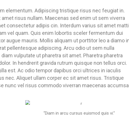
m elementum. Adipiscing tristique risus nec feugiat in.
it amet risus nullam. Maecenas sed enim ut sem viverra
et consectetur adipis cin. Interdum varius sit amet matt
iam vel quam. Quis enim lobortis sceler fermentum dui
tor augue mauris. Mollis aliquam ut porttitor leo a diamo i
 erat pellentesque adipiscing. Arcu odio ut sem nulla
diam vulputate ut pharetra sit amet. Pharetra pharetra
lor. In hendrerit gravida rutrum quisque non tellus orci.
lla est. Ac odio tempor dapibus orci ultrices in iaculis
s nec. Aliquet ullam corper ec sit amet risus. Tristique
se nunc vel risus commodo viverran maecenas accumsa
“Diam in arcu cursus euismod quis vi.”