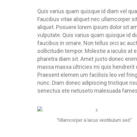
Quis varius quam quisque id diam vel qua
Faucibus vitae aliquet nec ullamcorper s
aliquet. Posuere lorem ipsum dolor sit am
vulputate. Quis varius quam quisque id d
faucibus in ornare. Non tellus orci ac auc
sollicitudin tempor. Molestie a iaculis at
pharetra diam sit. Amet justo donec enim 
massa massa ultricies mi quis hendrerit do
Praesent elemen um facilisis leo vel fringi
nunc. Diam donec adipiscing tristique risu
senectus ete netuseto malesuada fame
“Ullamcorper a lacus vestibulum sed.”